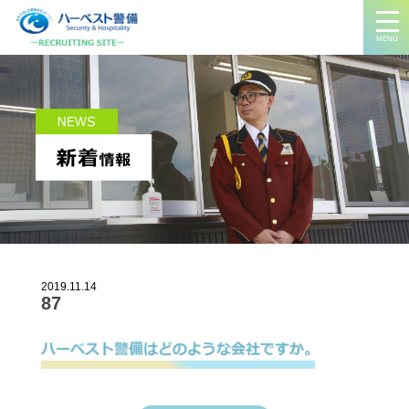
MENU
2019.11.14
87