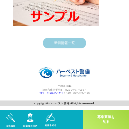
新着情報一覧
〒813-0044
福岡市東区千早5丁目21-2サンビル2Ｆ
TEL : 0120-15-1415
/ FAX : 092-673-0190
copyright©️ ハーベスト警備 All rights reserved.
募集要項を
見る